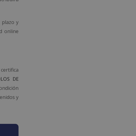
 plazo y
d online
certifica
OLOS DE
ondición
tenidos y