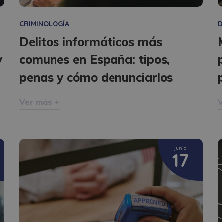
CRIMINOLOGÍA
D
Delitos informáticos más
y
comunes en España: tipos,
penas y cómo denunciarlos
Ver más +
V
junio
17