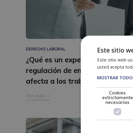
Este sitio w
DERECHO LABORAL
¿Qué es un expediente de
Este sitio web usa
usted acepta toda
regulación de empleo y cómo
MOSTRAR TODOS
afecta a los trabajadores?
Cookies
Ver más +
estrictamente
necesarias
mayo
20