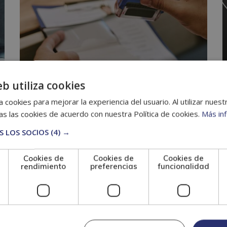
eb utiliza cookies
DERECHO INTERNACIONAL
Visado de estudiante en
 cookies para mejorar la experiencia del usuario. Al utilizar nuest
s las cookies de acuerdo con nuestra Política de cookies.
Más in
España: requisitos, tipos y cómo
 LOS SOCIOS
(4) →
solicitarlo paso a paso
V
Cookies de
Cookies de
Cookies de
Ver más +
rendimiento
preferencias
funcionalidad
mayo
13