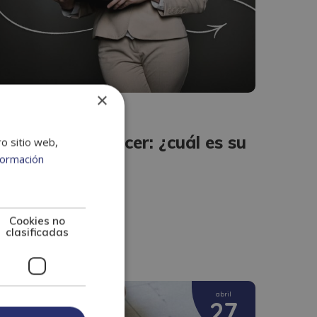
×
DERECHO
Compliance Officer: ¿cuál es su
ro sitio web,
formación
tarea?
er más +
Cookies no
clasificadas
abril
27