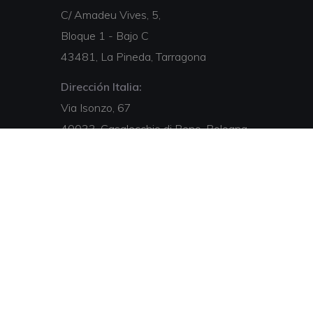
C/ Amadeu Vives, 5,
Bloque 1 - Bajo C
43481, La Pineda, Tarragona
Dirección Italia:
Via Isonzo, 67
40033, Casalecchio di Reno, Bologna
Email:
comercial@cienciasdelderecho.com
Teléfono:
+34 877 055 185