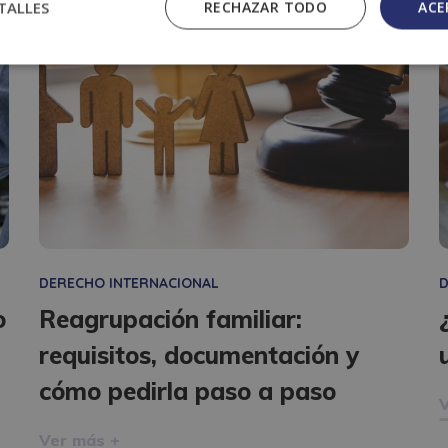
TALLES
RECHAZAR TODO
ACE
DERECHO INTERNACIONAL
D
o
Reagrupación familiar:
requisitos, documentación y
cómo pedirla paso a paso
V
Ver más +