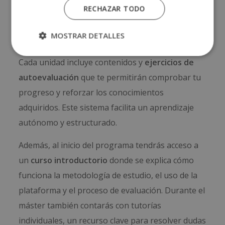
RECHAZAR TODO
Desde el primer momento tendrás acceso al
Campus Virtual
, donde encontrarás todos los
MOSTRAR DETALLES
materiales didácticos organizados por módulos.
Cada unidad incluye contenidos y
ejercicios de
autoevaluación
que te permitirán comprobar tu
progreso y reforzar los conocimientos
adquiridos. Este sistema facilita un aprendizaje
autónomo y estructurado.
Además, al inicio del programa tendrás acceso a
un
curso introductorio
donde se explica cómo
funciona la metodología de estudio, el uso de la
plataforma y el proceso de evaluación. Durante el
máster también contarás con tutorías
individuales, un recurso clave para resolver dudas