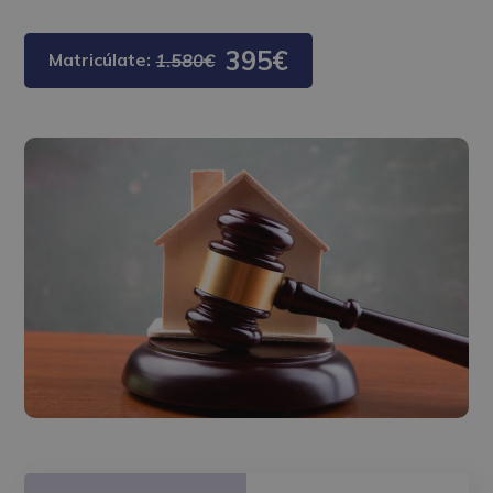
395€
Matricúlate:
1.580€