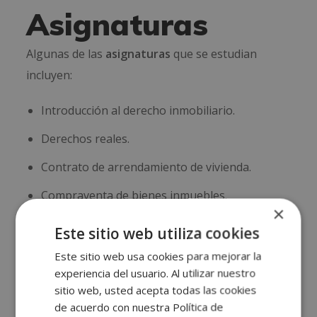
Asignaturas
Algunas de las
asignaturas
que se estudian
incluyen:
Introducción al derecho inmobiliario.
Derechos reales.
Contrato de arrendamiento de vivienda.
Compraventa de bienes inmuebles.
×
Modalidades de contratos de compraventa.
Este sitio web utiliza cookies
Hipoteca inmobiliaria.
Este sitio web usa cookies para mejorar la
experiencia del usuario. Al utilizar nuestro
Fiscalidad inmobiliaria.
sitio web, usted acepta todas las cookies
de acuerdo con nuestra Política de
Valoración y tasación inmobiliaria.