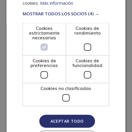
cookies.
Más información
Propiedad horizontal.
MOSTRAR TODOS LOS SOCIOS
(4) →
Derecho urbanístico.
Cookies
Cookies de
Registro de la propiedad.
estrictamente
rendimiento
necesarias
Intervención administrativo en urbanismo.
Responsabilidad patrimonial y expropiación.
Cookies de
Cookies de
preferencias
funcionalidad
¿Cómo se
estudia?
Cookies no clasificadas
El Máster en Derecho Inmobiliario se imparte en
modalidad online
, lo que significa que puedes
acceder al contenido desde cualquier lugar y
ACEPTAR TODO
organizar tu aprendizaje según tu disponibilidad.