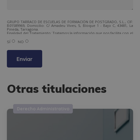
GRUPO TARRACO DE ESCUELAS DE FORMACIÓN DE POSTGRADO, S.L., CIF:
B01589969, Domicilio: C/ Amadeu Vives, 5, Bloque 1 - Bajo C, 43481, La
Pineda, Tarragona.
Finalidad del Tratamiento: Tratamos la información que nos facilita con el
fin de enviarle correos electrónicos de tipo comercial relacionado con
los productos ofrecidos y otros tipo de productos que fueran de su
SÍ
NO
interés.
Legitimación del tratamiento: Consentimiento del interesado.
Derechos: Puede ejercitar sus derechos identificándose suficientemente,
dirigiéndose a la dirección direccion@grupotarraco.com.
Para más información consulte nuestra Política de Privacidad.
Desea recibir información comercial (vía telefónica y/o email):
Otras titulaciones
Derecho Administrativo