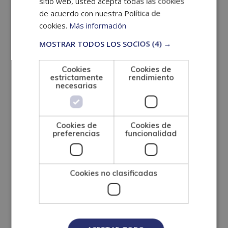
sitio web, usted acepta todas las cookies
de acuerdo con nuestra Política de
comunicación.
cookies.
Más información
MOSTRAR TODOS LOS SOCIOS
(4) →
¿Cómo se
Cookies
Cookies de
estudia?
estrictamente
rendimiento
necesarias
El Máster en Integración Social se imparte en
modalidad online o a distancia
, ofreciendo la
Cookies de
Cookies de
flexibilidad necesaria para que puedas organizar
preferencias
funcionalidad
el estudio según tu disponibilidad. Tendrás
acceso a un curso inicial donde conocerás el
Cookies no clasificadas
funcionamiento del Campus Virtual, la
metodología de aprendizaje y los recursos
disponibles para desarrollar la formación con
autonomía.