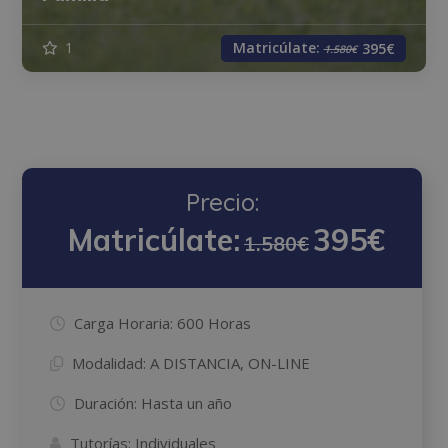
Matricúlate:
1
395€
1.580€
Precio:
Matricúlate:
395€
1.580€
Carga Horaria:
600 Horas
Modalidad:
A DISTANCIA, ON-LINE
Duración:
Hasta un año
Tutorías:
Individuales