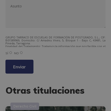
GRUPO TARRACO DE ESCUELAS DE FORMACIÓN DE POSTGRADO, S.L., CIF:
B01589969, Domicilio: C/ Amadeu Vives, 5, Bloque 1 - Bajo C, 43481, La
Pineda, Tarragona.
Finalidad del Tratamiento: Tratamos la información que nos facilita con el
fin de enviarle correos electrónicos de tipo comercial relacionado con
los productos ofrecidos y otros tipo de productos que fueran de su
SÍ
NO
interés.
Legitimación del tratamiento: Consentimiento del interesado.
Derechos: Puede ejercitar sus derechos identificándose suficientemente,
dirigiéndose a la dirección direccion@grupotarraco.com.
Para más información consulte nuestra Política de Privacidad.
Desea recibir información comercial (vía telefónica y/o email):
Otras titulaciones
Derecho Civil