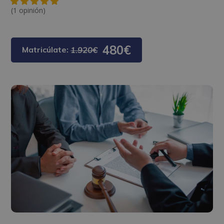
(1 opinión)
480€
Matricúlate:
1.920€