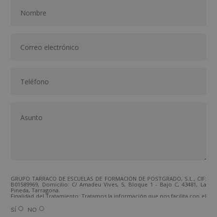
GRUPO TARRACO DE ESCUELAS DE FORMACIÓN DE POSTGRADO, S.L., CIF:
B01589969, Domicilio: C/ Amadeu Vives, 5, Bloque 1 - Bajo C, 43481, La
Pineda, Tarragona.
Finalidad del Tratamiento: Tratamos la información que nos facilita con el
fin de enviarle correos electrónicos de tipo comercial relacionado con
los productos ofrecidos y otros tipo de productos que fueran de su
SÍ
NO
interés.