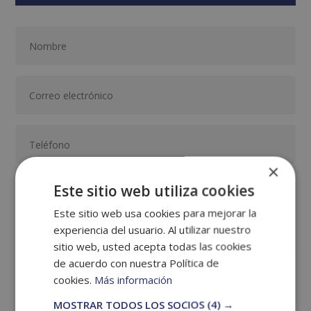
×
Este sitio web utiliza cookies
Este sitio web usa cookies para mejorar la
experiencia del usuario. Al utilizar nuestro
sitio web, usted acepta todas las cookies
de acuerdo con nuestra Política de
cookies.
Más información
GRUPO TARRACO DE ESCUELAS DE FORMACIÓN DE POSTGRADO, S.L., CIF:
B01589969, Domicilio: C/ Amadeu Vives, 5, Bloque 1 - Bajo C, 43481, La
Pineda, Tarragona.
MOSTRAR TODOS LOS SOCIOS
(4) →
Finalidad del Tratamiento: Tratamos la información que nos facilita con el