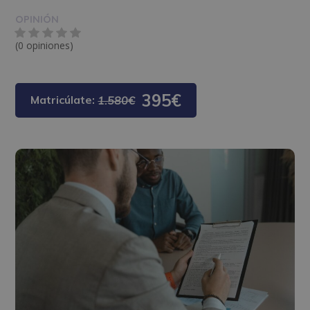
OPINIÓN
(0 opiniones)
395€
Matricúlate:
1.580€