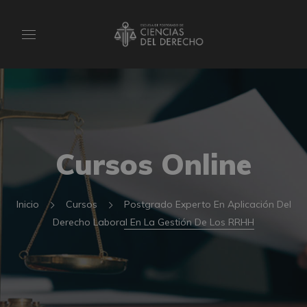
Cursos Online
Inicio
Cursos
Postgrado Experto En Aplicación Del
Derecho Laboral En La Gestión De Los RRHH