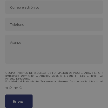
GRUPO TARRACO DE ESCUELAS DE FORMACIÓN DE POSTGRADO, S.L., CIF:
B01589969, Domicilio: C/ Amadeu Vives, 5, Bloque 1 - Bajo C, 43481, La
Pineda, Tarragona.
Finalidad del Tratamiento: Tratamos la información que nos facilita con el
fin de enviarle correos electrónicos de tipo comercial relacionado con
los productos ofrecidos y otros tipo de productos que fueran de su
SÍ
NO
interés.
Legitimación del tratamiento: Consentimiento del interesado.
Derechos: Puede ejercitar sus derechos identificándose suficientemente,
dirigiéndose a la dirección direccion@grupotarraco.com.
Para más información consulte nuestra Política de Privacidad.
Desea recibir información comercial (vía telefónica y/o email):