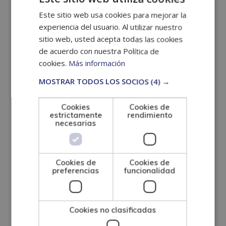
Convenios colectivos.
Este sitio web usa cookies para mejorar la
Representación de los trabajadores.
experiencia del usuario. Al utilizar nuestro
sitio web, usted acepta todas las cookies
El trabajo y la salud: riesgos profesionales y
de acuerdo con nuestra Política de
factores de riesgo.
cookies.
Más información
Accidentes de trabajo y enfermedades
MOSTRAR TODOS LOS SOCIOS
(4) →
profesionales.
Cookies
Cookies de
estrictamente
rendimiento
Marco normativo en materia de prevención de
necesarias
riesgos laborales.
Organización del trabajo preventivo y
Cookies de
Cookies de
preferencias
funcionalidad
documentación.
¿Cómo se
Cookies no clasificadas