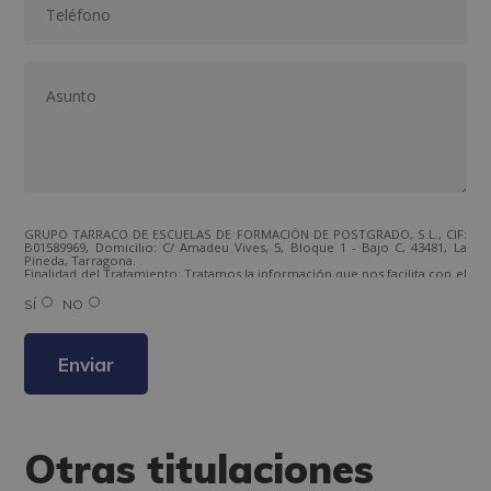
GRUPO TARRACO DE ESCUELAS DE FORMACIÓN DE POSTGRADO, S.L., CIF:
B01589969, Domicilio: C/ Amadeu Vives, 5, Bloque 1 - Bajo C, 43481, La
Pineda, Tarragona.
Finalidad del Tratamiento: Tratamos la información que nos facilita con el
fin de enviarle correos electrónicos de tipo comercial relacionado con
los productos ofrecidos y otros tipo de productos que fueran de su
SÍ
NO
interés.
Legitimación del tratamiento: Consentimiento del interesado.
Derechos: Puede ejercitar sus derechos identificándose suficientemente,
dirigiéndose a la dirección direccion@grupotarraco.com.
Para más información consulte nuestra Política de Privacidad.
Desea recibir información comercial (vía telefónica y/o email):
Otras titulaciones