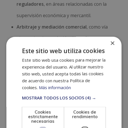
reguladores
, en áreas relacionadas con la
supervisión económica y mercantil.
Arbitraje y mediación comercial
, como vía
alternativa de resolución de conflictos.
×
Este sitio web utiliza cookies
Práctica independiente
, ofreciendo servicios
Este sitio web usa cookies para mejorar la
de asesoramiento a empresas y
experiencia del usuario. Al utilizar nuestro
emprendedores.
sitio web, usted acepta todas las cookies
de acuerdo con nuestra Política de
Modalidad del
cookies.
Más información
MOSTRAR TODOS LOS SOCIOS
(4) →
Máster en
Cookies
Cookies de
Derecho Mercantil
estrictamente
rendimiento
necesarias