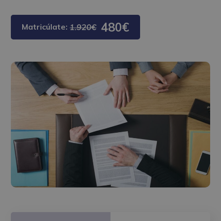
480€
Matricúlate:
1.920€