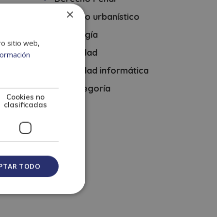
×
Derecho urbanístico
es
Psicología
ro sitio web,
Seguridad
formación
Seguridad informática
Sin categoría
Cookies no
clasificadas
PTAR TODO