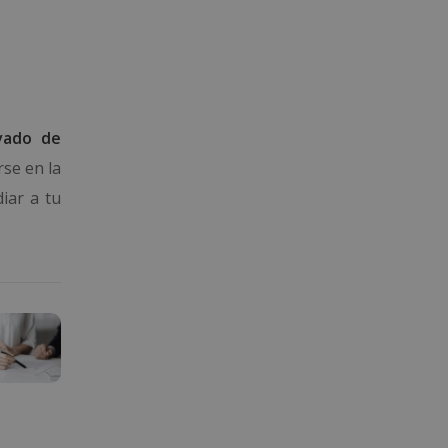
vado de
se en la
diar a tu