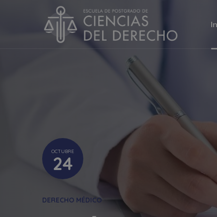
I
OCTUBRE
24
DERECHO MÉDICO