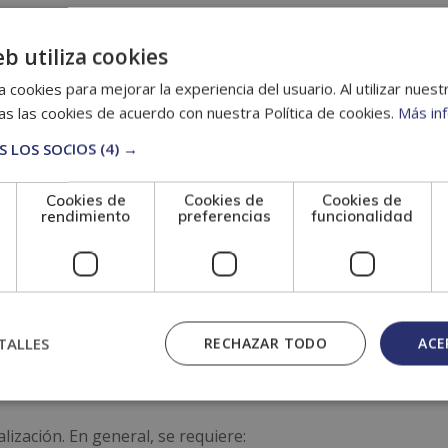
 credibilidad.
eb utiliza cookies
 el Peritaje Médico-Legal y Por Qué 
 cookies para mejorar la experiencia del usuario. Al utilizar nuest
s las cookies de acuerdo con nuestra Política de cookies.
Más in
 LOS SOCIOS
(4) →
-Legal y Por Qué es Importante en los
Cookies de
Cookies de
Cookies de
rendimiento
preferencias
funcionalidad
 estudia para ser
TALLES
RECHAZAR TODO
ACE
lización. En general, se requiere: