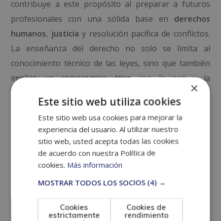
contribuye a este propósito al preparar a futuros
profesionales con una sólida base en
derechos
humanos
,
justicia
y resolución pacífica de conflictos.
La enseñanza del derecho no solo se limita al
conocimiento técnico de las leyes, sino que también
implica un compromiso ético con la paz y la
×
construcción de un futuro más justo.
Este sitio web utiliza cookies
Especialización en
Este sitio web usa cookies para mejorar la
experiencia del usuario. Al utilizar nuestro
Violencia de
sitio web, usted acepta todas las cookies
de acuerdo con nuestra Política de
cookies.
Más información
Género y su
MOSTRAR TODOS LOS SOCIOS
(4) →
Relación con la No
Cookies
Cookies de
estrictamente
rendimiento