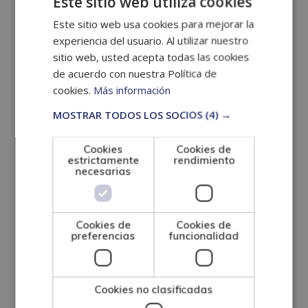
Este sitio web utiliza cookies
Por opción
: Este caso aplica para personas que,
Este sitio web usa cookies para mejorar la
habiendo nacido en España de padres extranjeros,
experiencia del usuario. Al utilizar nuestro
sitio web, usted acepta todas las cookies
tienen la opción de adquirir la nacionalidad al
de acuerdo con nuestra Política de
cumplir ciertas condiciones.
cookies.
Más información
MOSTRAR TODOS LOS SOCIOS
(4) →
Requisitos para
Cookies
Cookies de
2024
estrictamente
rendimiento
necesarias
Para tramitar la nacionalidad española en 2024,
Cookies de
Cookies de
necesitas cumplir con ciertos requisitos básicos:
preferencias
funcionalidad
Residencia legal y continuada
en España.
Cookies no clasificadas
Pasar el examen CCSE
, que evalúa tu conocimiento