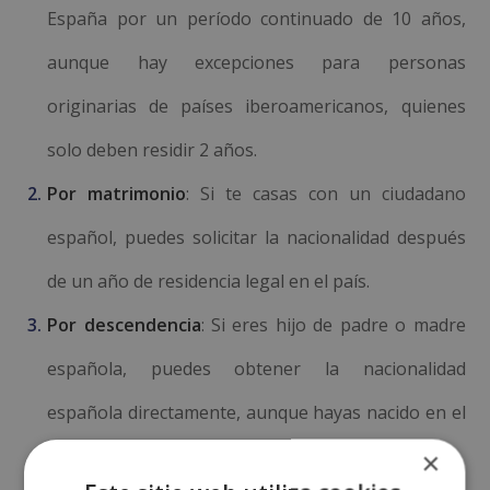
España por un período continuado de 10 años,
aunque hay excepciones para personas
originarias de países iberoamericanos, quienes
solo deben residir 2 años.
Por matrimonio
: Si te casas con un ciudadano
español, puedes solicitar la nacionalidad después
de un año de residencia legal en el país.
Por descendencia
: Si eres hijo de padre o madre
española, puedes obtener la nacionalidad
española directamente, aunque hayas nacido en el
extranjero.
×