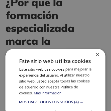
¿Por qué la
formación
especializada
marca la
diferencia?
×
Este sitio web utiliza cookies
Conocer los fundamentos teóricos de la eficiencia
Este sitio web usa cookies para mejorar la
experiencia del usuario. Al utilizar nuestro
energética es relativamente sencillo. Lo que resulta
sitio web, usted acepta todas las cookies
verdaderamente escaso es la capacidad de integrar
de acuerdo con nuestra Política de
ese conocimiento en
decisiones de negocio,
cookies.
Más información
proyectos de inversión o políticas públicas
. Ahí es
MOSTRAR TODOS LOS SOCIOS
(4) →
donde la formación avanzada cobra una relevancia