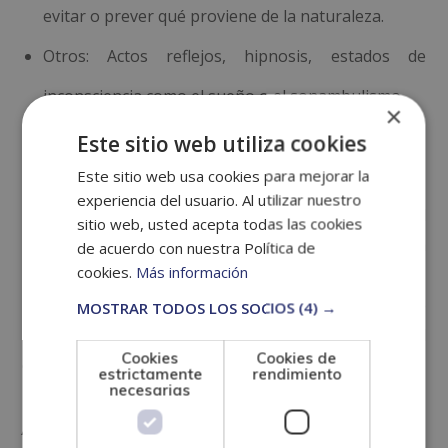
evitar o prever qué proviene de la naturaleza.
Otros: Actos reflejos, hipnosis, estados de
inconsciencia como el sueño o el sonambulismo.
×
Este sitio web utiliza cookies
Tipicidad
Este sitio web usa cookies para mejorar la
experiencia del usuario. Al utilizar nuestro
Una vez identificada la conducta, se determina en el
sitio web, usted acepta todas las cookies
plano real recogido en la legislación. Esta es un
de acuerdo con nuestra Política de
cookies.
Más información
elemento para configurar el delito. Si no hay tipicidad,
el delito no puede existir. En ese sentido, el acto
MOSTRAR TODOS LOS SOCIOS
(4) →
delictivo debe considerarse como tal dentro del
Cookies
Cookies de
código penal.
estrictamente
rendimiento
necesarias
Antijuridicidad