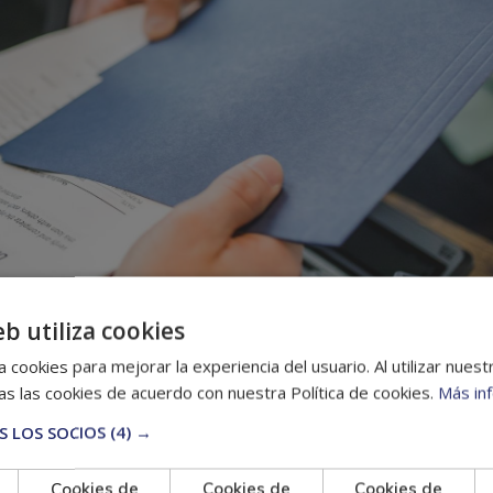
cas de la hipot
eb utiliza cookies
 cookies para mejorar la experiencia del usuario. Al utilizar nuest
s las cookies de acuerdo con nuestra Política de cookies.
Más in
 LOS SOCIOS
(4) →
eal de garantía y de carácter inmobiliario, que
recae sobr
Cookies de
Cookies de
Cookies de