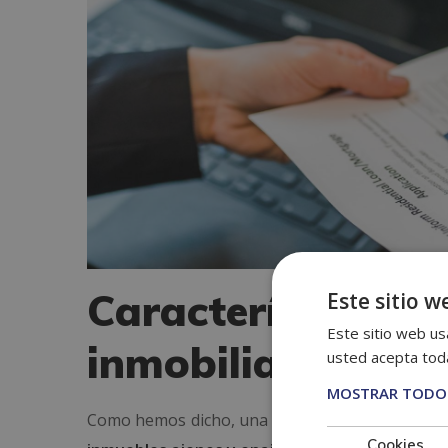
Característi
Este sitio w
Este sitio web usa
inmobiliaria
usted acepta toda
MOSTRAR TODOS
Como hemos dicho, una hipoteca es un derecho r
Cookies