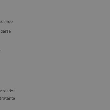
uedando
edarse
+
acreedor
tratante