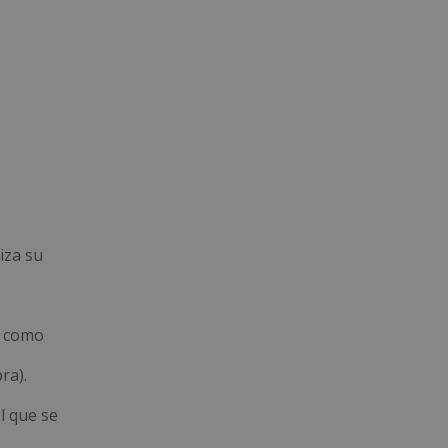
iza su
á como
ra).
l que se