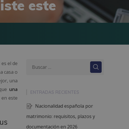
iste este
es el de
a casa o
jor, una
 que
una
ENTRADAS RECIENTES
, en este
Nacionalidad española por
matrimonio: requisitos, plazos y
tus
documentación en 2026