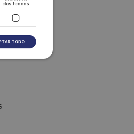
clasificadas
culos del
PTAR TODO
s