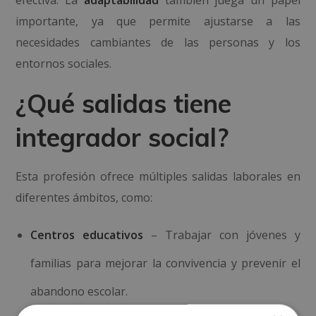
efectiva. La
adaptabilidad
también juega un papel
importante, ya que permite ajustarse a las
necesidades cambiantes de las personas y los
entornos sociales.
¿Qué salidas tiene
integrador social?
Esta profesión ofrece múltiples salidas laborales en
diferentes ámbitos, como:
Centros educativos
– Trabajar con jóvenes y
familias para mejorar la convivencia y prevenir el
abandono escolar.