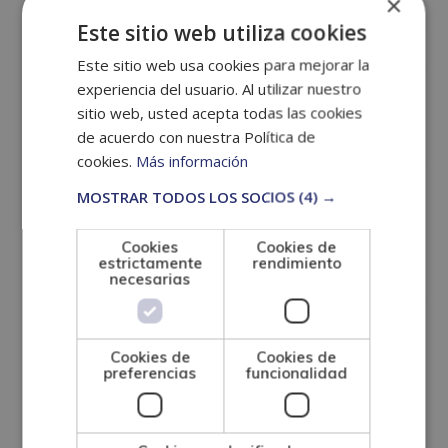
×
Residencias y centros de día
– Brindar apoyo a
Este sitio web utiliza cookies
personas mayores o con discapacidad para
Este sitio web usa cookies para mejorar la
experiencia del usuario. Al utilizar nuestro
mejorar su calidad de vida.
sitio web, usted acepta todas las cookies
de acuerdo con nuestra Política de
Centros de acogida
– Ayudar a personas en
cookies.
Más información
MOSTRAR TODOS LOS SOCIOS
(4) →
riesgo de exclusión social, como inmigrantes o
personas sin hogar.
Cookies
Cookies de
estrictamente
rendimiento
necesarias
Instituciones penitenciarias
– Promover la
reinserción social y laboral de personas privadas
Cookies de
Cookies de
preferencias
funcionalidad
de libertad.
Asociaciones y ONGs
– Desarrollar programas de